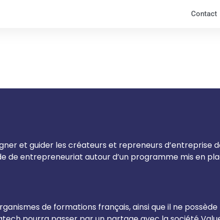
Contact
er et guider les créateurs et repreneurs d’entreprise dan
nde de entrepreneuriat autour d’un programme mis en pla
ganismes de formations français, ainsi que il ne possède
ch pourra passer par un partage avec la société Valueg