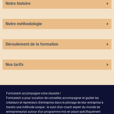
Notre histoire
Notre méthodologie
Déroulement de la formation
Nos tarifs
Formatech accompagne votre réussite !
Formatech a pour vocation de conseiller, accompagner et guider les
créateurs et repreneurs d’entreprise dans le pilotage de leur entreprise à
travers une méthode unique : le suivi d’un coach expert du monde de
entrepreneuriat autour d’un programme mis en place spécifiquement