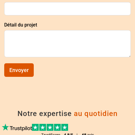
Détail du projet
Envoyer
Notre expertise
au quotidien
TrustScore
4.8/5
|
68
avis