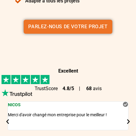
Adapté à tous les projets
PARLEZ-NOUS DE VOTRE PROJET
Excellent
TrustScore
4.8/5
|
68
avis
NICOS
MA
Merci d'avoir changé mon entreprise pour le meilleur !
La 
mei
j'ai