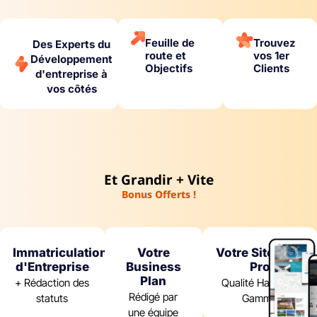
Feuille de
Trouvez
Des Experts du
route et
vos 1er
Développement
Objectifs
Clients
d'entreprise à
vos côtés
Et Grandir + Vite
Bonus Offerts !
Immatriculation
Votre
Votre Site Web
d'Entreprise
Business
Pro
Plan
+ Rédaction des
Qualité Haut-de-
Rédigé par
statuts
Gamme
une équipe