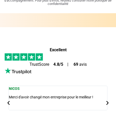
d'accompagnement. Pour plus d'infos, veuillez consulter notre politique de
confidentialité
Excellent
TrustScore
4.8/5
|
69
avis
NICOS
MAR
Merci d'avoir changé mon entreprise pour le meilleur !
La qu
des m
avec 